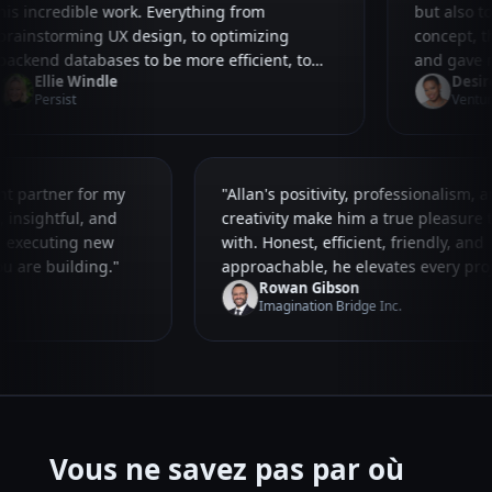
his incredible work. Everything from
but also t
brainstorming UX design, to optimizing
concept, t
backend databases to be more efficient, to
and gave m
Ellie Windle
Desir
ebsite maintenance to stripe integrations.
things that may not wor
Persist
Ventur
He has helped design, build and scale almost
developer 
every aspect of our business."
ent partner for my
"Allan's positivity, professionalism, 
, insightful, and
creativity make him a true pleasure 
nd executing new
with. Honest, efficient, friendly, and
ou are building."
approachable, he elevates every proj
Rowan Gibson
can't recommend him highly
Imagination Bridge Inc.
Vous ne savez pas par où